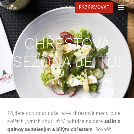
cs
en
REZERVOVAT
Menu
NAŠE
And
CHŘESTOVÁ
Bru
Dej
SEZÓNA JE TU!
Vin
Prů
06. května 2026
MEN
Jíde
Přijďete ochutnat naše nové chřestové menu plné
Náp
svěžích jarních chutí 🌱 V nabídce najdete
salát z
Vin
quinoy se zeleným a bílým chřestem
. Rovněž