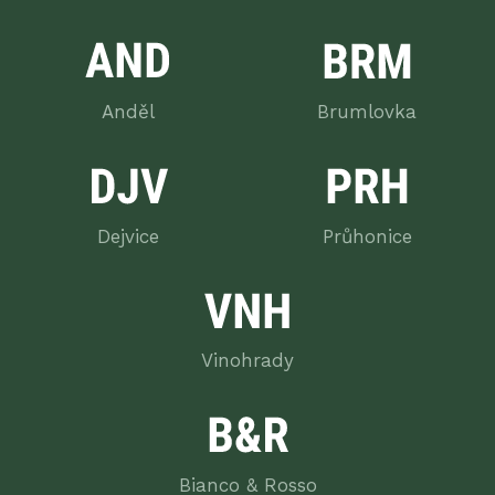
cs
en
Anděl
Brumlovka
Dejvice
Průhonice
Vinohrady
Bianco & Rosso