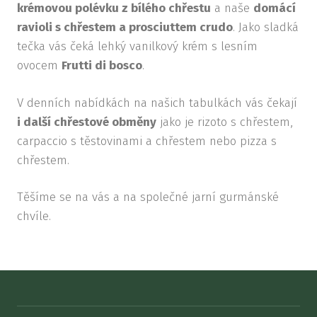
krémovou polévku z bílého chřestu
a naše
domácí
FOTO
ravioli s chřestem a prosciuttem crudo
. Jako sladká
AKT
tečka vás čeká lehký vanilkový krém s lesním
ovocem
Frutti di bosco
.
O NÁ
ŠKOL
V denních nabídkách na našich tabulkách vás čekají
DELI
i další chřestové obměny
jako je rizoto s chřestem,
carpaccio s těstovinami a chřestem nebo pizza s
KON
chřestem.
REZ
Těšíme se na vás a na společné jarní gurmánské
AN
chvíle.
BR
DEJ
VI
PR