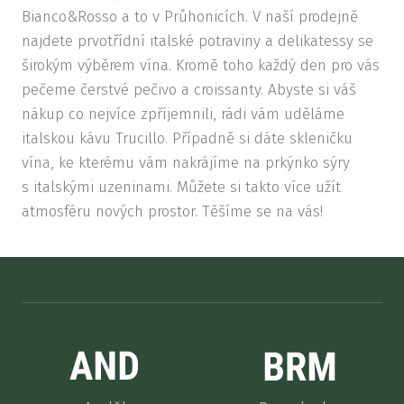
Bianco&Rosso a to v Průhonicích. V naší prodejně
FOTO
najdete prvotřídní italské potraviny a delikatessy se
AKT
širokým výběrem vína. Kromě toho každý den pro vás
O NÁ
pečeme čerstvé pečivo a croissanty. Abyste si váš
nákup co nejvíce zpříjemnili, rádi vám uděláme
ŠKOL
italskou kávu Trucillo. Případně si dáte skleničku
DELI
vína, ke kterému vám nakrájíme na prkýnko sýry
s italskými uzeninami. Můžete si takto více užít
KON
atmosféru nových prostor. Těšíme se na vás!
REZ
AN
BR
DEJ
VI
PR