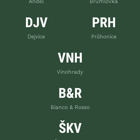
Anděl
Brumlovka
cs
en
Dejvice
Průhonice
Vinohrady
Bianco & Rosso