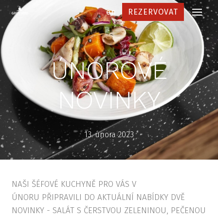
cs
en
REZERVOVAT
Menu
NAŠE
And
ÚNOROVÉ
Bru
Dej
NOVINKY
Vin
Prů
13. února 2023
MEN
Jíde
NAŠI ŠÉFOVÉ KUCHYNĚ PRO VÁS V
Náp
ÚNORU PŘIPRAVILI DO AKTUÁLNÍ NABÍDKY DVĚ
Vin
NOVINKY - SALÁT S ČERSTVOU ZELENINOU, PEČENOU