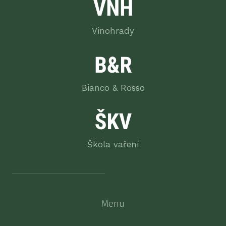
cs
en
Vinohrady
Bianco & Rosso
Škola vaření
Menu